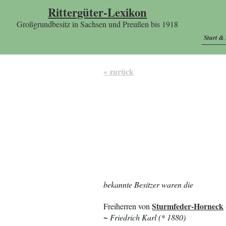
Rittergüter-Lexikon
Großgrundbesitz in Sachsen und Preußen bis 1918
Start &
« zurück
bekannte Besitzer waren die
Sturmfeder-Horneck
Freiherren von
~ Friedrich Karl (* 1880)