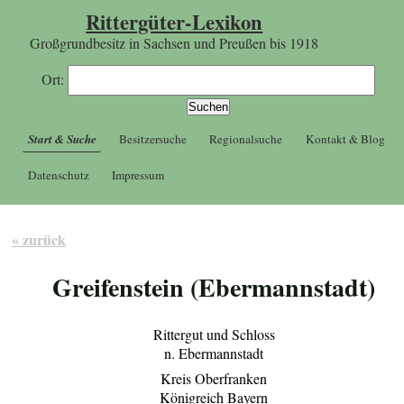
Rittergüter-Lexikon
Großgrundbesitz in Sachsen und Preußen bis 1918
Ort:
Start & Suche
Besitzersuche
Regionalsuche
Kontakt & Blog
Datenschutz
Impressum
« zurück
Greifenstein (Ebermannstadt)
Rittergut und Schloss
n. Ebermannstadt
Kreis Oberfranken
Königreich Bayern