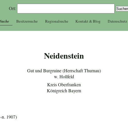
Ort:
 Suche
Besitzersuche
Regionalsuche
Kontakt & Blog
Datenschutz
Neidenstein
Gut und Burgruine (Herrschaft Thurnau)
w. Hollfeld
Kreis Oberfranken
Königreich Bayern
-n. 1907)