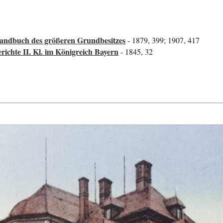
Handbuch des größeren Grundbesitzes
- 1879, 399; 1907, 417
richte II. Kl. im Königreich Bayern
- 1845, 32