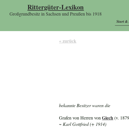
Rittergüter-Lexikon
Großgrundbesitz in Sachsen und Preußen bis 1918
Start &
« zurück
bekannte Besitzer waren die
Giech
Grafen von Herren von
(v. 1879
~ Karl Gottfried (+ 1914)