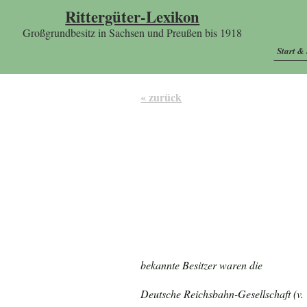
Rittergüter-Lexikon
Großgrundbesitz in Sachsen und Preußen bis 1918
Start &
« zurück
bekannte Besitzer waren die
Deutsche Reichsbahn-Gesellschaft (v. 