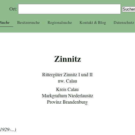
Ort:
 Suche
Besitzersuche
Regionalsuche
Kontakt & Blog
Datenschutz
Zinnitz
Rittergüter Zinnitz I und II
nw. Calau
Kreis Calau
Markgraftum Niederlausitz
Provinz Brandenburg
1929-...)