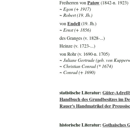
Patow
Freiherren von
(1842-n. 1923)
~ Egon (+ 1917)
~ Robert (19. Jh.)
Endell
von
(19. Jh.)
~ Ernst (+ 1856)
des Granges (v. 1828-...)
Heinze (v. 1723-...)
von Rohr (v. 1690-n. 1705)
~ Juliane Gertrude (geb. von Kupperwo
~ Christian Conrad (* 1674)
~ Conrad (+ 1690)
statistische Literatur:
Güter-Adreßb
Handbuch des Grundbesitzes im De
Rauer's Handmatrikel der Preussisc
historische Literatur:
Gothaisches G