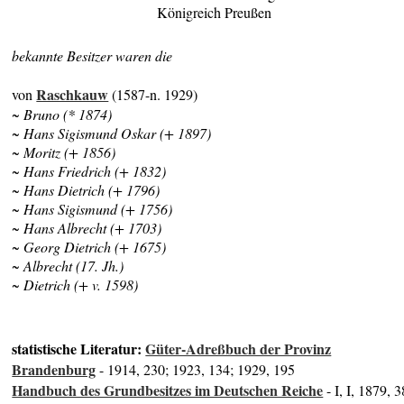
Königreich Preußen
bekannte Besitzer waren die
Raschkauw
von
(1587-n. 1929)
~ Bruno (* 1874)
~ Hans Sigismund Oskar (+ 1897)
~ Moritz (+ 1856)
~ Hans Friedrich (+ 1832)
~ Hans Dietrich (+ 1796)
~ Hans Sigismund (+ 1756)
~ Hans Albrecht (+ 1703)
~ Georg Dietrich (+ 1675)
~ Albrecht (17. Jh.)
~ Dietrich (+ v. 1598)
statistische Literatur:
Güter-Adreßbuch der Provinz
Brandenburg
- 1914, 230; 1923, 134; 1929, 195
Handbuch des Grundbesitzes im Deutschen Reiche
- I, I, 1879, 3