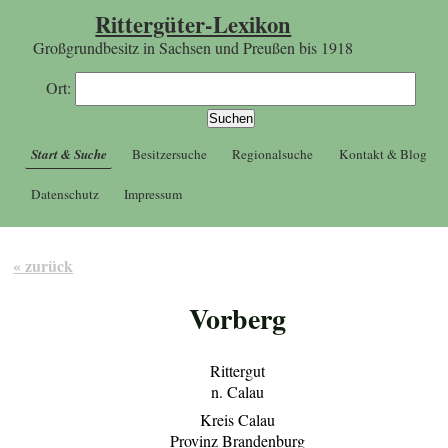
Rittergüter-Lexikon
Großgrundbesitz in Sachsen und Preußen bis 1918
Ort:
Start & Suche
Besitzersuche
Regionalsuche
Kontakt & Blog
Datenschutz
Impressum
« zurück
Vorberg
Rittergut
n. Calau
Kreis Calau
Provinz Brandenburg