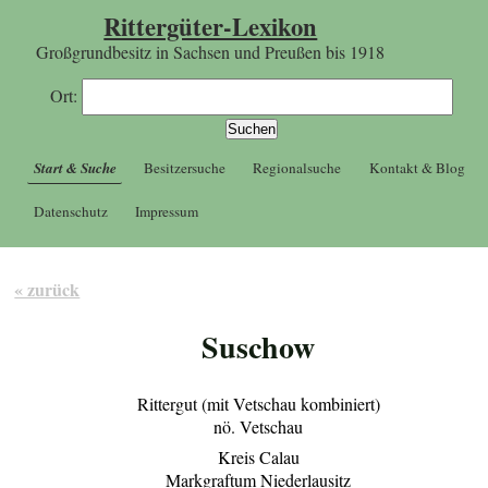
Rittergüter-Lexikon
Großgrundbesitz in Sachsen und Preußen bis 1918
Ort:
Start & Suche
Besitzersuche
Regionalsuche
Kontakt & Blog
Datenschutz
Impressum
« zurück
Suschow
Rittergut (mit Vetschau kombiniert)
nö. Vetschau
Kreis Calau
Markgraftum Niederlausitz