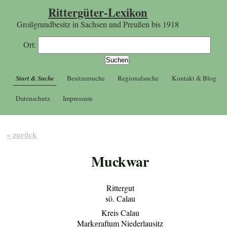
Rittergüter-Lexikon
Großgrundbesitz in Sachsen und Preußen bis 1918
Ort:
Start & Suche
Besitzersuche
Regionalsuche
Kontakt & Blog
Datenschutz
Impressum
« zurück
Muckwar
Rittergut
sö. Calau
Kreis Calau
Markgraftum Niederlausitz