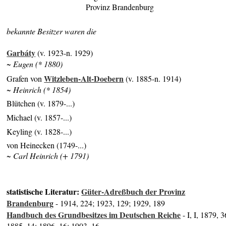
Provinz Brandenburg
bekannte Besitzer waren die
Garbáty
(v. 1923-n. 1929)
~ Eugen (* 1880)
Witzleben-Alt-Doebern
Grafen von
(v. 1885-n. 1914)
~ Heinrich (* 1854)
Blütchen (v. 1879-...)
Michael (v. 1857-...)
Keyling (v. 1828-...)
von Heinecken (1749-...)
~ Carl Heinrich (+ 1791)
statistische Literatur:
Güter-Adreßbuch der Provinz
Brandenburg
- 1914, 224; 1923, 129; 1929, 189
Handbuch des Grundbesitzes im Deutschen Reiche
- I, I, 1879, 3
1885, 14; 1896, 16; 1903, 16