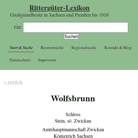
Rittergüter-Lexikon
Großgrundbesitz in Sachsen und Preußen bis 1918
Ort:
Start & Suche
Besitzersuche
Regionalsuche
Kontakt & Blog
Datenschutz
Impressum
« zurück
Wolfsbrunn
Schloss
Stein, sö. Zwickau
Amtshauptmannschaft Zwickau
Königreich Sachsen