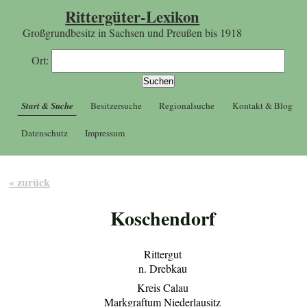
Rittergüter-Lexikon
Großgrundbesitz in Sachsen und Preußen bis 1918
Ort:
Start & Suche
Besitzersuche
Regionalsuche
Kontakt & Blog
Datenschutz
Impressum
« zurück
Koschendorf
Rittergut
n. Drebkau
Kreis Calau
Markgraftum Niederlausitz