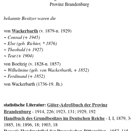
Provinz Brandenburg
bekannte Besitzer waren die
Wackerbarth
von
(v. 1879-n. 1929)
~ Conrad (+ 1945)
~ Else (geb. Richter, * 1876)
~ Theobald (+ 1927)
~ Teut (+ 1904)
von Boeltzig (v. 1828-n. 1857)
~ Wilhelmine (geb. von Wackerbarth, + 1852)
~ Ferdinand (+ 1852)
von Wackerbarth (1736-19. Jh.)
statistische Literatur:
Güter-Adreßbuch der Provinz
Brandenburg
- 1914, 226; 1923, 131; 1929, 192
Handbuch des Grundbesitzes im Deutschen Reiche
- I, I, 1879, 3
1885, 16; 1896, 18; 1903, 18
Rauer's Handmatrikel der Preussischen Rittergüter
- 1857, 115