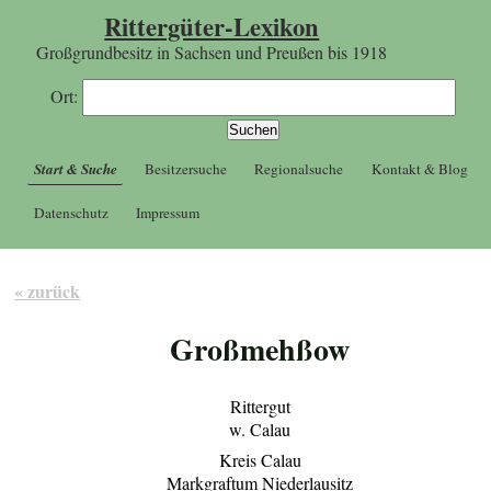
Rittergüter-Lexikon
Großgrundbesitz in Sachsen und Preußen bis 1918
Ort:
Start & Suche
Besitzersuche
Regionalsuche
Kontakt & Blog
Datenschutz
Impressum
« zurück
Großmehßow
Rittergut
w. Calau
Kreis Calau
Markgraftum Niederlausitz