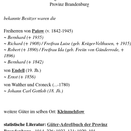
Provinz Brandenburg
bekannte Besitzer waren die
Patow
Freiherren von
(v. 1842-1945)
~ Bernhard (+ 1935)
~ Richard (+ 1908) / Freifrau Luise (geb. Krüger-Velthusen, + 1915
~ Robert (+ 1890) / Freifrau Ida (geb. Freiin von Günderrode, +
1896)
~ Bernhard (+ 1842)
Endell
von
(19. Jh.)
~ Ernst (+ 1856)
von Walther und Croneck (...-1780)
~ Johann Carl Gottlob (18. Jh.)
Kleinmehßow
weitere Güter im selben Ort:
statistische Literatur:
Güter-Adreßbuch der Provinz
Brandenburg
- 1914, 226; 1923, 131; 1929, 191