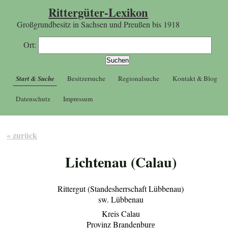
Rittergüter-Lexikon
Großgrundbesitz in Sachsen und Preußen bis 1918
Ort:
Start & Suche
Besitzersuche
Regionalsuche
Kontakt & Blog
Datenschutz
Impressum
« zurück
Lichtenau (Calau)
Rittergut (Standesherrschaft Lübbenau)
sw. Lübbenau
Kreis Calau
Provinz Brandenburg