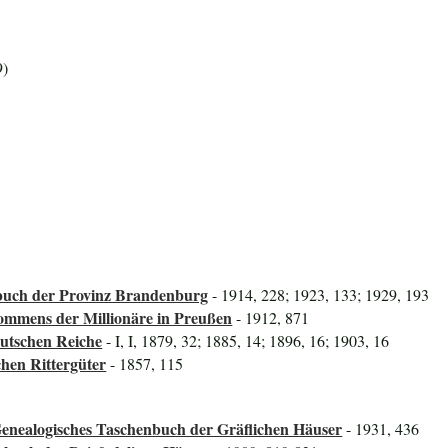
9)
uch der Provinz Brandenburg
- 1914, 228; 1923, 133; 1929, 193
mmens der Millionäre in Preußen
- 1912, 871
utschen Reiche
- I, I, 1879, 32; 1885, 14; 1896, 16; 1903, 16
hen Rittergüter
- 1857, 115
Genealogisches Taschenbuch der Gräflichen Häuser
- 1931, 436