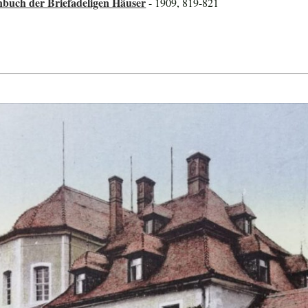
nbuch der Briefadeligen Häuser
- 1909, 819-821