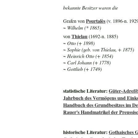
bekannte Besitzer waren die
Pourtalès
Grafen von
(v. 1896-n. 192
~ Wilhelm (* 1865)
Thielau
von
(1692-n. 1885)
~ Otto (+ 1898)
~ Sophie (geb. von Thielau, + 1875)
~ Heinrich Otto (+ 1854)
~ Carl Johann (+ 1778)
~ Gottlieb (+ 1749)
statistische Literatur:
Güter-Adreßb
Jahrbuch des Vermögens und Einko
Handbuch des Grundbesitzes im De
Rauer's Handmatrikel der Preussisc
historische Literatur:
Gothaisches 