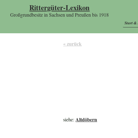
Rittergüter-Lexikon
Großgrundbesitz in Sachsen und Preußen bis 1918
Start &
« zurück
Altdöbern
siehe: