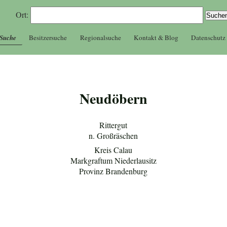
Ort:
 Suche
Besitzersuche
Regionalsuche
Kontakt & Blog
Datenschutz
Neudöbern
Rittergut
n. Großräschen
Kreis Calau
Markgraftum Niederlausitz
Provinz Brandenburg