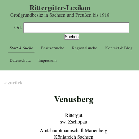
Rittergüter-Lexikon
Großgrundbesitz in Sachsen und Preußen bis 1918
Ort:
Start & Suche
Besitzersuche
Regionalsuche
Kontakt & Blog
Datenschutz
Impressum
« zurück
Venusberg
Rittergut
sw. Zschopau
Amtshauptmannschaft Marienberg
Königreich Sachsen