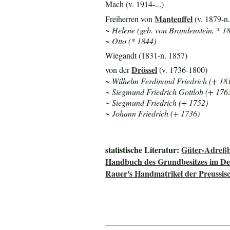
Mach (v. 1914-...)
Manteuffel
Freiherren von
(v. 1879-n
~ Helene (geb. von Brandenstein, * 1
~ Otto (* 1844)
Wiegandt (1831-n. 1857)
Drössel
von der
(v. 1736-1800)
~ Wilhelm Ferdinand Friedrich (+ 18
~ Siegmund Friedrich Gottlob (+ 176
~ Siegmund Friedrich (+ 1752)
~ Johann Friedrich (+ 1736)
statistische Literatur:
Güter-Adreßb
Handbuch des Grundbesitzes im De
Rauer's Handmatrikel der Preussisc