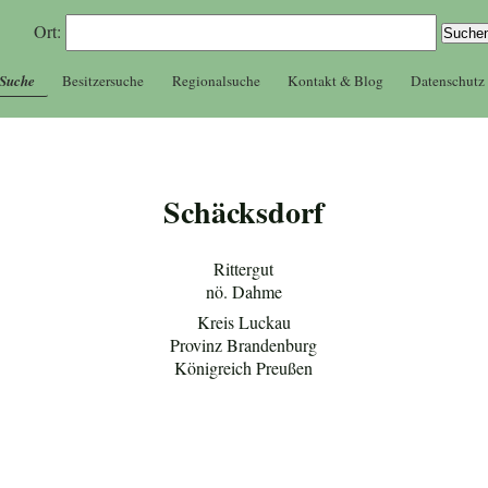
Ort:
 Suche
Besitzersuche
Regionalsuche
Kontakt & Blog
Datenschutz
Schäcksdorf
Rittergut
nö. Dahme
Kreis Luckau
Provinz Brandenburg
Königreich Preußen