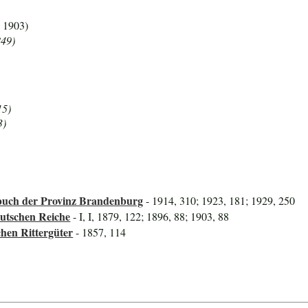
. 1903)
849)
15)
3)
uch der Provinz Brandenburg
- 1914, 310; 1923, 181; 1929, 250
utschen Reiche
- I, I, 1879, 122; 1896, 88; 1903, 88
hen Rittergüter
- 1857, 114