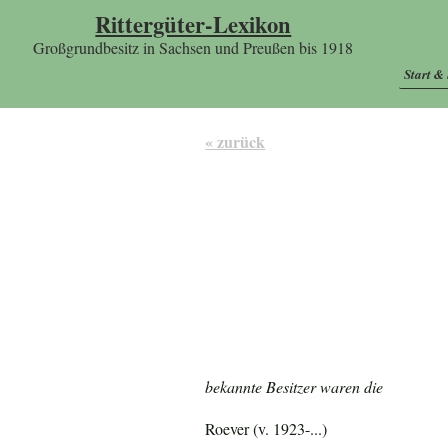
Rittergüter-Lexikon
Großgrundbesitz in Sachsen und Preußen bis 1918
Start &
« zurück
bekannte Besitzer waren die
Roever (v. 1923-...)