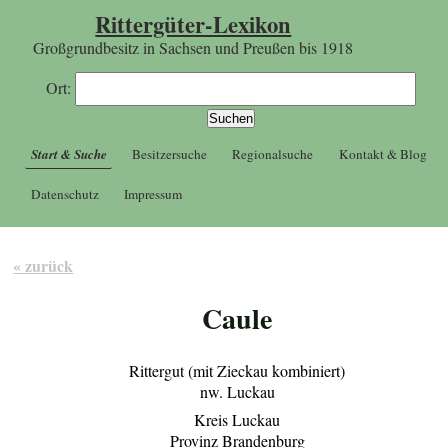
Rittergüter-Lexikon
Großgrundbesitz in Sachsen und Preußen bis 1918
Ort:
Start & Suche
Besitzersuche
Regionalsuche
Kontakt & Blog
Datenschutz
Impressum
« zurück
Caule
Rittergut (mit Zieckau kombiniert)
nw. Luckau
Kreis Luckau
Provinz Brandenburg