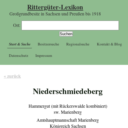
Rittergüter-Lexikon
Großgrundbesitz in Sachsen und Preußen bis 1918
Ort:
Start & Suche
Besitzersuche
Regionalsuche
Kontakt & Blog
Datenschutz
Impressum
« zurück
Niederschmiedeberg
Hammergut (mit Rückerswalde kombiniert)
sw. Marienberg
Amtshauptmannschaft Marienberg
Königreich Sachsen