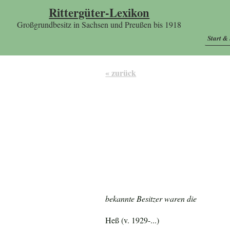
Rittergüter-Lexikon
Großgrundbesitz in Sachsen und Preußen bis 1918
Start &
« zurück
bekannte Besitzer waren die
Heß (v. 1929-...)