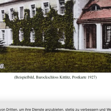
(Beispielbild, Barockschloss Kittlitz, Postkarte 1927)
von Dritten, um ihre Dienste anzubieten, stetig zu verbessern und