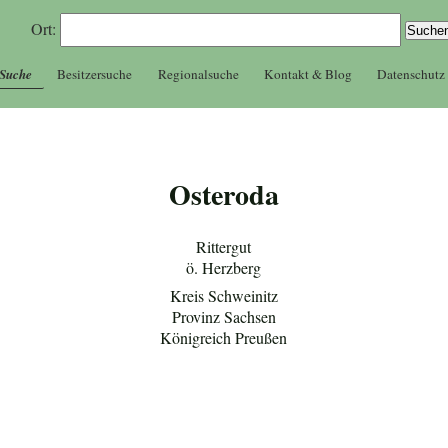
Ort:
 Suche
Besitzersuche
Regionalsuche
Kontakt & Blog
Datenschutz
Osteroda
Rittergut
ö. Herzberg
Kreis Schweinitz
Provinz Sachsen
Königreich Preußen