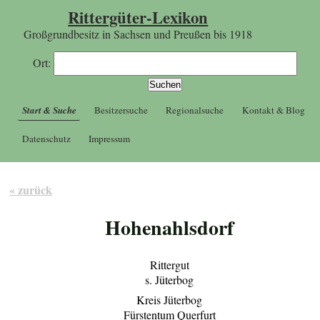
Rittergüter-Lexikon
Großgrundbesitz in Sachsen und Preußen bis 1918
Ort:
Start & Suche
Besitzersuche
Regionalsuche
Kontakt & Blog
Datenschutz
Impressum
« zurück
Hohenahlsdorf
Rittergut
s. Jüterbog
Kreis Jüterbog
Fürstentum Querfurt