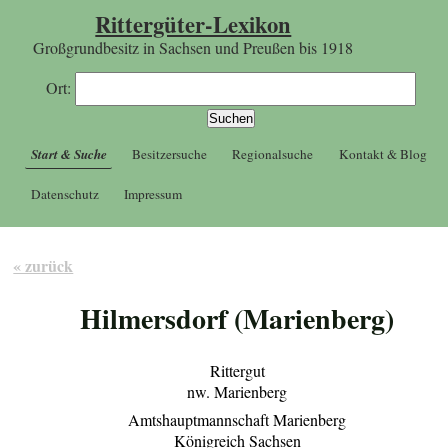
Rittergüter-Lexikon
Großgrundbesitz in Sachsen und Preußen bis 1918
Ort:
Start & Suche
Besitzersuche
Regionalsuche
Kontakt & Blog
Datenschutz
Impressum
« zurück
Hilmersdorf (Marienberg)
Rittergut
nw. Marienberg
Amtshauptmannschaft Marienberg
Königreich Sachsen