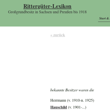
Rittergüter-Lexikon
Großgrundbesitz in Sachsen und Preußen bis 1918
Start &
« zurück
bekannte Besitzer waren die
Herrmann (v. 1910-n. 1925)
Hauschild
(v. 1901-...)