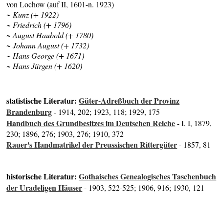
von Lochow (auf II, 1601-n. 1923)
~ Kunz (+ 1922)
~ Friedrich (+ 1796)
~ August Haubold (+ 1780)
~ Johann August (+ 1732)
~ Hans George (+ 1671)
~ Hans Jürgen (+ 1620)
statistische Literatur:
Güter-Adreßbuch der Provinz
Brandenburg
- 1914, 202; 1923, 118; 1929, 175
Handbuch des Grundbesitzes im Deutschen Reiche
- I, I, 1879,
230; 1896, 276; 1903, 276; 1910, 372
Rauer's Handmatrikel der Preussischen Rittergüter
- 1857, 81
historische Literatur:
Gothaisches Genealogisches Taschenbuch
der Uradeligen Häuser
- 1903, 522-525; 1906, 916; 1930, 121