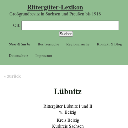
Rittergüter-Lexikon
Großgrundbesitz in Sachsen und Preußen bis 1918
Ort:
Start & Suche
Besitzersuche
Regionalsuche
Kontakt & Blog
Datenschutz
Impressum
« zurück
Lübnitz
Rittergüter Lübnitz I und II
w. Belzig
Kreis Belzig
Kurkreis Sachsen