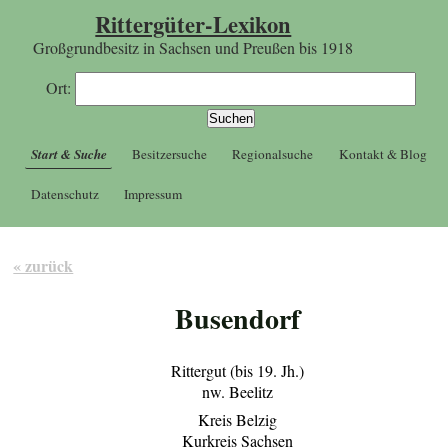
Rittergüter-Lexikon
Großgrundbesitz in Sachsen und Preußen bis 1918
Ort:
Start & Suche
Besitzersuche
Regionalsuche
Kontakt & Blog
Datenschutz
Impressum
« zurück
Busendorf
Rittergut (bis 19. Jh.)
nw. Beelitz
Kreis Belzig
Kurkreis Sachsen