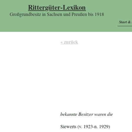
Rittergüter-Lexikon
Großgrundbesitz in Sachsen und Preußen bis 1918
Start &
« zurück
bekannte Besitzer waren die
Siewerts (v. 1923-n. 1929)