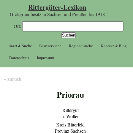
Rittergüter-Lexikon
Großgrundbesitz in Sachsen und Preußen bis 1918
Ort:
Start & Suche
Besitzersuche
Regionalsuche
Kontakt & Blog
Datenschutz
Impressum
« zurück
Priorau
Rittergut
n. Wolfen
Kreis Bitterfeld
Provinz Sachsen