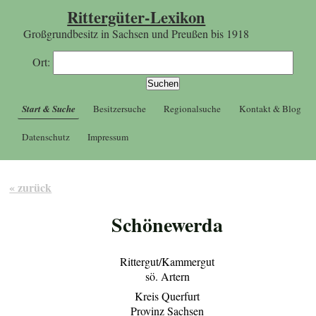
Rittergüter-Lexikon
Großgrundbesitz in Sachsen und Preußen bis 1918
Ort:
Start & Suche
Besitzersuche
Regionalsuche
Kontakt & Blog
Datenschutz
Impressum
« zurück
Schönewerda
Rittergut/Kammergut
sö. Artern
Kreis Querfurt
Provinz Sachsen