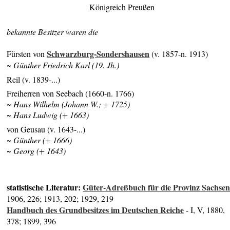
Königreich Preußen
bekannte Besitzer waren die
Schwarzburg-Sondershausen
Fürsten von
(v. 1857-n. 1913)
~ Günther Friedrich Karl (19. Jh.)
Reil (v. 1839-...)
Freiherren von Seebach (1660-n. 1766)
~ Hans Wilhelm (Johann W.; + 1725)
~ Hans Ludwig (+ 1663)
von Geusau (v. 1643-...)
~ Günther (+ 1666)
~ Georg (+ 1643)
statistische Literatur:
Güter-Adreßbuch für die Provinz Sachse
1906, 226; 1913, 202; 1929, 219
Handbuch des Grundbesitzes im Deutschen Reiche
- I, V, 1880,
378; 1899, 396