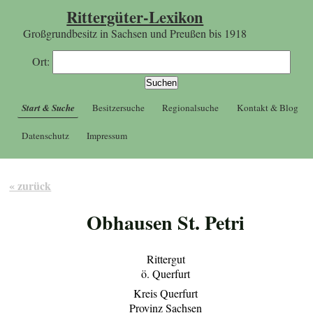
Rittergüter-Lexikon
Großgrundbesitz in Sachsen und Preußen bis 1918
Ort:
Start & Suche
Besitzersuche
Regionalsuche
Kontakt & Blog
Datenschutz
Impressum
« zurück
Obhausen St. Petri
Rittergut
ö. Querfurt
Kreis Querfurt
Provinz Sachsen