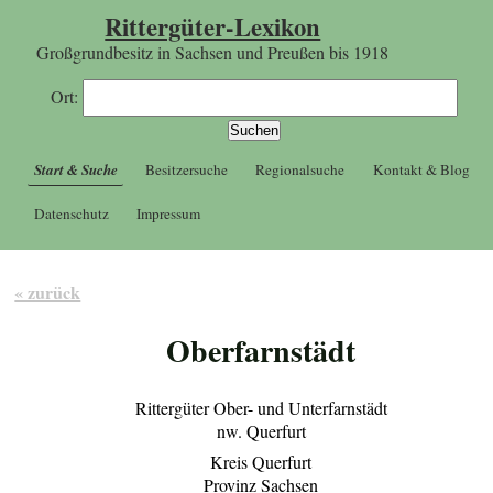
Rittergüter-Lexikon
Großgrundbesitz in Sachsen und Preußen bis 1918
Ort:
Start & Suche
Besitzersuche
Regionalsuche
Kontakt & Blog
Datenschutz
Impressum
« zurück
Oberfarnstädt
Rittergüter Ober- und Unterfarnstädt
nw. Querfurt
Kreis Querfurt
Provinz Sachsen