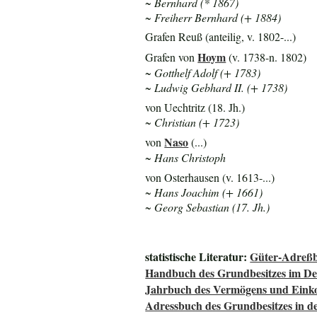
~ Bernhard (* 1867)
~ Freiherr Bernhard (+ 1884)
Grafen Reuß (anteilig, v. 1802-...)
Hoym
Grafen von
(v. 1738-n. 1802)
~ Gotthelf Adolf (+ 1783)
~ Ludwig Gebhard II. (+ 1738)
von Uechtritz (18. Jh.)
~ Christian (+ 1723)
Naso
von
(...)
~ Hans Christoph
von Osterhausen (v. 1613-...)
~ Hans Joachim (+ 1661)
~ Georg Sebastian (17. Jh.)
statistische Literatur:
Güter-Adreßb
Handbuch des Grundbesitzes im De
Jahrbuch des Vermögens und Einko
Adressbuch des Grundbesitzes in d