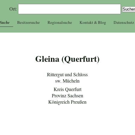
Ort:
 Suche
Besitzersuche
Regionalsuche
Kontakt & Blog
Datenschutz
Gleina (Querfurt)
Rittergut und Schloss
sw. Mücheln
Kreis Querfurt
Provinz Sachsen
Königreich Preußen