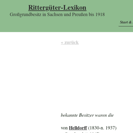
Rittergüter-Lexikon
Großgrundbesitz in Sachsen und Preußen bis 1918
Start &
« zurück
bekannte Besitzer waren die
Helldorff
von
(1830-n. 1937)