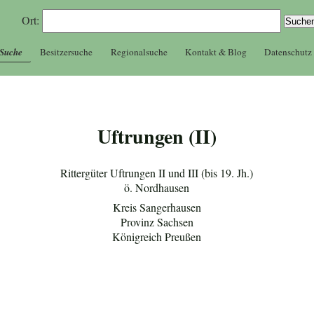
Ort:
 Suche
Besitzersuche
Regionalsuche
Kontakt & Blog
Datenschutz
Uftrungen (II)
Rittergüter Uftrungen II und III (bis 19. Jh.)
ö. Nordhausen
Kreis Sangerhausen
Provinz Sachsen
Königreich Preußen