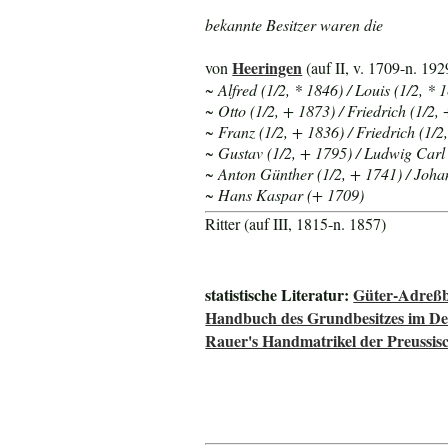
bekannte Besitzer waren die
Heeringen
von
(auf II, v. 1709-n. 192
~ Alfred (1/2, * 1846) / Louis (1/2, * 
~ Otto (1/2, + 1873) / Friedrich (1/2,
~ Franz (1/2, + 1836) / Friedrich (1/2
~ Gustav (1/2, + 1795) / Ludwig Carl 
~ Anton Günther (1/2, + 1741) / Joh
~ Hans Kaspar (+ 1709)
Ritter (auf III, 1815-n. 1857)
statistische Literatur:
Güter-Adreßb
Handbuch des Grundbesitzes im De
Rauer's Handmatrikel der Preussisc