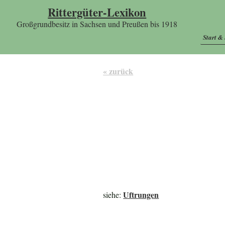
Rittergüter-Lexikon
Großgrundbesitz in Sachsen und Preußen bis 1918
Start &
« zurück
Uftrungen
siehe: