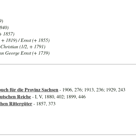
9)
1840)
 + 1857)
, + 1819) / Ernst (+ 1855)
Christian (1/2, + 1791)
ann George Ernst (+ 1739)
uch für die Provinz Sachsen
- 1906, 276; 1913, 236; 1929, 243
utschen Reiche
- I, V, 1880, 402; 1899, 446
hen Rittergüter
- 1857, 373