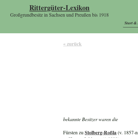
Rittergüter-Lexikon
Großgrundbesitz in Sachsen und Preußen bis 1918
Start &
« zurück
bekannte Besitzer waren die
Stolberg-Roßla
Fürsten zu
(v. 1857-n