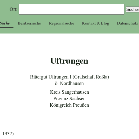
Ort:
 Suche
Besitzersuche
Regionalsuche
Kontakt & Blog
Datenschutz
Uftrungen
Rittergut Uftrungen I (Grafschaft Roßla)
ö. Nordhausen
Kreis Sangerhausen
Provinz Sachsen
Königreich Preußen
. 1937)