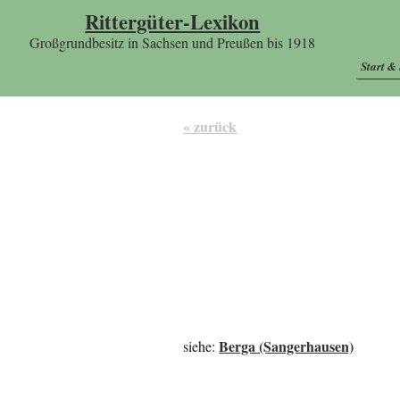
Rittergüter-Lexikon
Großgrundbesitz in Sachsen und Preußen bis 1918
Start &
« zurück
Berga (Sangerhausen)
siehe: