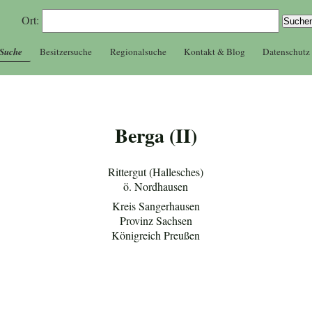
Ort:
 Suche
Besitzersuche
Regionalsuche
Kontakt & Blog
Datenschutz
Berga (II)
Rittergut (Hallesches)
ö. Nordhausen
Kreis Sangerhausen
Provinz Sachsen
Königreich Preußen