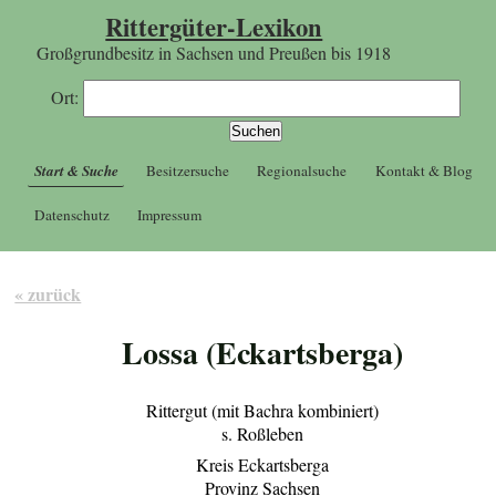
Rittergüter-Lexikon
Großgrundbesitz in Sachsen und Preußen bis 1918
Ort:
Start & Suche
Besitzersuche
Regionalsuche
Kontakt & Blog
Datenschutz
Impressum
« zurück
Lossa (Eckartsberga)
Rittergut (mit Bachra kombiniert)
s. Roßleben
Kreis Eckartsberga
Provinz Sachsen