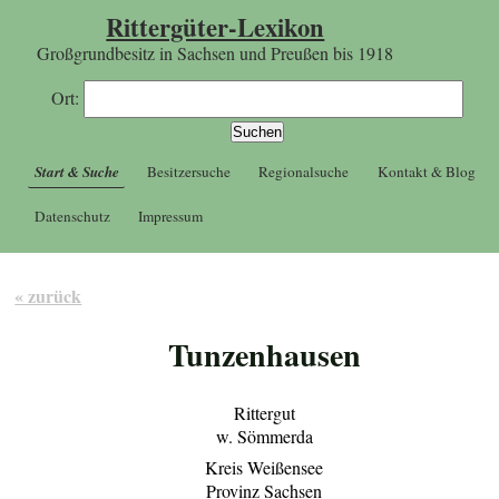
Rittergüter-Lexikon
Großgrundbesitz in Sachsen und Preußen bis 1918
Ort:
Start & Suche
Besitzersuche
Regionalsuche
Kontakt & Blog
Datenschutz
Impressum
« zurück
Tunzenhausen
Rittergut
w. Sömmerda
Kreis Weißensee
Provinz Sachsen