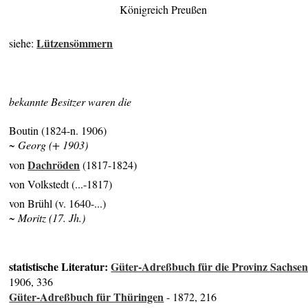
Königreich Preußen
Lützensömmern
siehe:
bekannte Besitzer waren die
Boutin (1824-n. 1906)
~ Georg (+ 1903)
Dachröden
von
(1817-1824)
von Volkstedt (...-1817)
von Brühl (v. 1640-...)
~ Moritz (17. Jh.)
statistische Literatur:
Güter-Adreßbuch für die Provinz Sachse
1906, 336
Güter-Adreßbuch für Thüringen
- 1872, 216