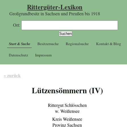
Rittergüter-Lexikon
Großgrundbesitz in Sachsen und Preußen bis 1918
Ort:
Start & Suche
Besitzersuche
Regionalsuche
Kontakt & Blog
Datenschutz
Impressum
« zurück
Lützensömmern (IV)
Rittergut Schlösschen
w. Weißensee
Kreis Weißensee
Provinz Sachsen