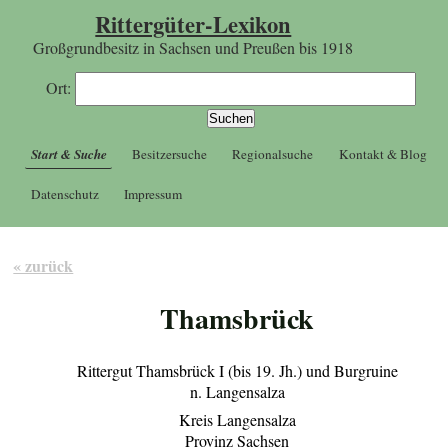
Rittergüter-Lexikon
Großgrundbesitz in Sachsen und Preußen bis 1918
Ort:
Start & Suche
Besitzersuche
Regionalsuche
Kontakt & Blog
Datenschutz
Impressum
« zurück
Thamsbrück
Rittergut Thamsbrück I (bis 19. Jh.) und Burgruine
n. Langensalza
Kreis Langensalza
Provinz Sachsen