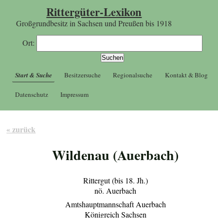
Rittergüter-Lexikon
Großgrundbesitz in Sachsen und Preußen bis 1918
Ort:
Start & Suche
Besitzersuche
Regionalsuche
Kontakt & Blog
Datenschutz
Impressum
« zurück
Wildenau (Auerbach)
Rittergut (bis 18. Jh.)
nö. Auerbach
Amtshauptmannschaft Auerbach
Königreich Sachsen