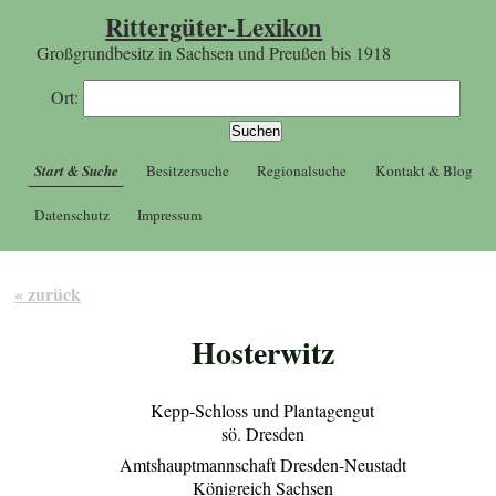
Rittergüter-Lexikon
Großgrundbesitz in Sachsen und Preußen bis 1918
Ort:
Start & Suche
Besitzersuche
Regionalsuche
Kontakt & Blog
Datenschutz
Impressum
« zurück
Hosterwitz
Kepp-Schloss und Plantagengut
sö. Dresden
Amtshauptmannschaft Dresden-Neustadt
Königreich Sachsen