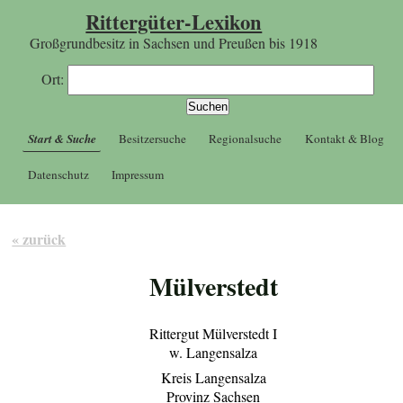
Rittergüter-Lexikon
Großgrundbesitz in Sachsen und Preußen bis 1918
Ort:
Start & Suche
Besitzersuche
Regionalsuche
Kontakt & Blog
Datenschutz
Impressum
« zurück
Mülverstedt
Rittergut Mülverstedt I
w. Langensalza
Kreis Langensalza
Provinz Sachsen