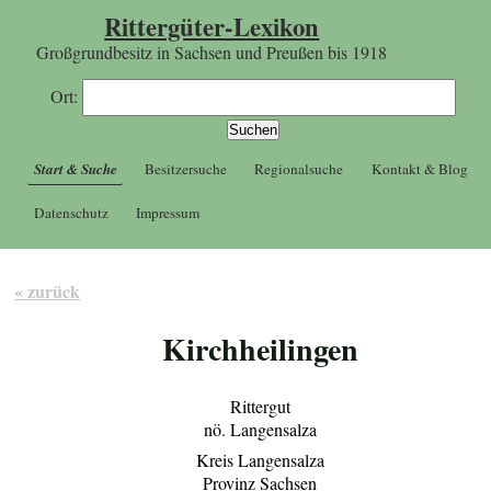
Rittergüter-Lexikon
Großgrundbesitz in Sachsen und Preußen bis 1918
Ort:
Start & Suche
Besitzersuche
Regionalsuche
Kontakt & Blog
Datenschutz
Impressum
« zurück
Kirchheilingen
Rittergut
nö. Langensalza
Kreis Langensalza
Provinz Sachsen