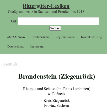
Rittergüter-Lexikon
Großgrundbesitz in Sachsen und Preußen bis 1918
Ort:
Start & Suche
Besitzersuche
Regionalsuche
Kontakt & Blog
Datenschutz
Impressum
« zurück
Brandenstein (Ziegenrück)
Rittergut und Schloss (mit Ranis kombiniert)
w. Pößneck
Kreis Ziegenrück
Provinz Sachsen