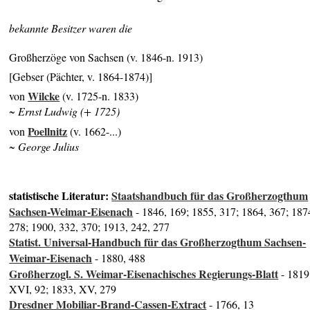
bekannte Besitzer waren die
Großherzöge von Sachsen (v. 1846-n. 1913)
[Gebser (Pächter, v. 1864-1874)]
Wilcke
von
(v. 1725-n. 1833)
~ Ernst Ludwig (+ 1725)
Poellnitz
von
(v. 1662-...)
~ George Julius
statistische Literatur:
Staatshandbuch für das Großherzogthum
Sachsen-Weimar-Eisenach
- 1846, 169; 1855, 317; 1864, 367; 187
278; 1900, 332, 370; 1913, 242, 277
Statist. Universal-Handbuch für das Großherzogthum Sachsen-
Weimar-Eisenach
- 1880, 488
Großherzogl. S. Weimar-Eisenachisches Regierungs-Blatt
- 1819
XVI, 92; 1833, XV, 279
Dresdner Mobiliar-Brand-Cassen-Extract
- 1766, 13