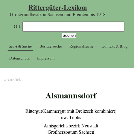
Rittergüter-Lexikon
Großgrundbesitz in Sachsen und Preußen bis 1918
Ort:
Start & Suche
Besitzersuche
Regionalsuche
Kontakt & Blog
Datenschutz
Impressum
« zurück
Alsmannsdorf
Rittergut/Kammergut (mit Dreitzsch kombiniert)
nw. Triptis
Amtsgerichtsbezirk Neustadt
Großherzogtum Sachsen