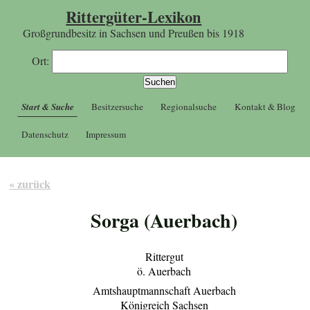
Rittergüter-Lexikon
Großgrundbesitz in Sachsen und Preußen bis 1918
Ort:
Start & Suche
Besitzersuche
Regionalsuche
Kontakt & Blog
Datenschutz
Impressum
« zurück
Sorga (Auerbach)
Rittergut
ö. Auerbach
Amtshauptmannschaft Auerbach
Königreich Sachsen