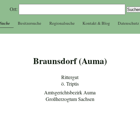
Ort:
 Suche
Besitzersuche
Regionalsuche
Kontakt & Blog
Datenschutz
Braunsdorf (Auma)
Rittergut
ö. Triptis
Amtsgerichtsbezirk Auma
Großherzogtum Sachsen