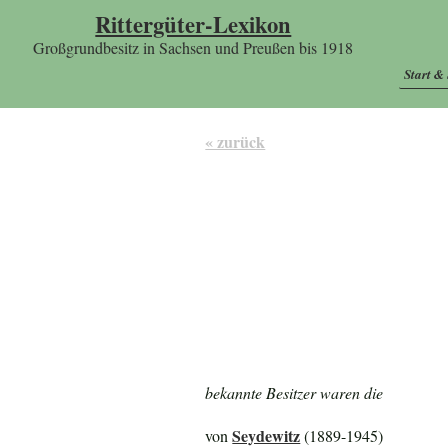
Rittergüter-Lexikon
Großgrundbesitz in Sachsen und Preußen bis 1918
Start &
« zurück
bekannte Besitzer waren die
Seydewitz
von
(1889-1945)