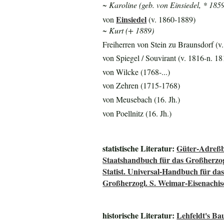
~ Karoline (geb. von Einsiedel, * 185
Einsiedel
von
(v. 1860-1889)
~ Kurt (+ 1889)
Freiherren von Stein zu Braunsdorf (v
von Spiegel / Souvirant (v. 1816-n. 18
von Wilcke (1768-...)
von Zehren (1715-1768)
von Meusebach (16. Jh.)
von Poellnitz (16. Jh.)
statistische Literatur:
Güter-Adreßb
Staatshandbuch für das Großherz
Statist. Universal-Handbuch für 
Großherzogl. S. Weimar-Eisenachis
historische Literatur:
Lehfeldt's B