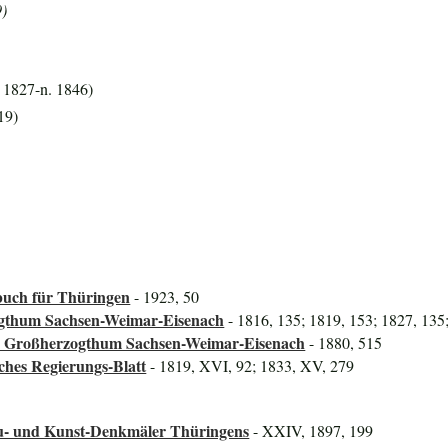
9)
. 1827-n. 1846)
19)
uch für Thüringen
- 1923, 50
ogthum Sachsen-Weimar-Eisenach
- 1816, 135; 1819, 153; 1827, 135
das Großherzogthum Sachsen-Weimar-Eisenach
- 1880, 515
ches Regierungs-Blatt
- 1819, XVI, 92; 1833, XV, 279
au- und Kunst-Denkmäler Thüringens
- XXIV, 1897, 199