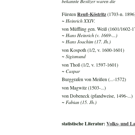
bekannte Besitzer waren die
Reuß-Köstritz
Fürsten
(1703-n. 1896
~ Heinrich XXIV.
von Müffling gen. Weiß (1601/1602-1
~ Hans Heinrich (v. 1669-...)
~ Hans Joachim (17. Jh.)
von Kospoth (1/2, v. 1600-1601)
~ Sigismund
von Thoß (1/2, v. 1597-1601)
~ Caspar
Burggrafen von Meißen (...-1572)
von Magwitz (1503-...)
von Dobeneck (pfandweise, 1496-...)
~ Fabian (15. Jh.)
statistische Literatur:
Volks- und L