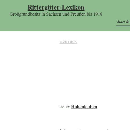
Rittergüter-Lexikon
Großgrundbesitz in Sachsen und Preußen bis 1918
Start &
« zurück
Hohenleuben
siehe: