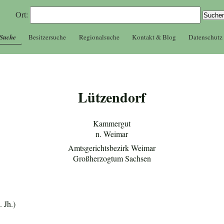
Ort:
 Suche
Besitzersuche
Regionalsuche
Kontakt & Blog
Datenschutz
Lützendorf
Kammergut
n. Weimar
Amtsgerichtsbezirk Weimar
Großherzogtum Sachsen
 Jh.)