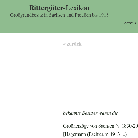
Rittergüter-Lexikon
Großgrundbesitz in Sachsen und Preußen bis 1918
Start &
« zurück
bekannte Besitzer waren die
Großherzöge von Sachsen (v. 1830-20.
[Hägemann (Pächter, v. 1913-...)