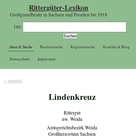
Rittergüter-Lexikon
Großgrundbesitz in Sachsen und Preußen bis 1918
Ort:
Start & Suche
Besitzersuche
Regionalsuche
Kontakt & Blog
Datenschutz
Impressum
« zurück
Lindenkreuz
Rittergut
nw. Weida
Amtsgerichtsbezirk Weida
Großherzogtum Sachsen