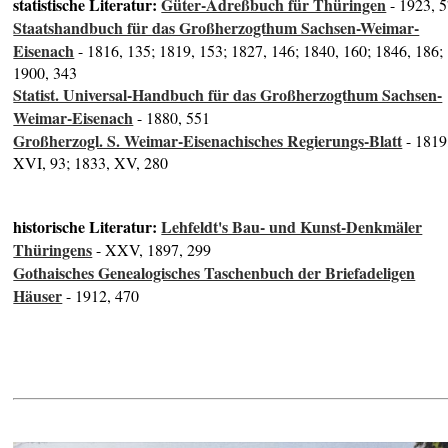
statistische Literatur:
Güter-Adreßbuch für Thüringen
- 1923, 
Staatshandbuch für das Großherzogthum Sachsen-Weimar-
Eisenach
- 1816, 135; 1819, 153; 1827, 146; 1840, 160; 1846, 186;
1900, 343
Statist. Universal-Handbuch für das Großherzogthum Sachsen-
Weimar-Eisenach
- 1880, 551
Großherzogl. S. Weimar-Eisenachisches Regierungs-Blatt
- 1819
XVI, 93; 1833, XV, 280
historische Literatur:
Lehfeldt's Bau- und Kunst-Denkmäler
Thüringens
- XXV, 1897, 299
Gothaisches Genealogisches Taschenbuch der Briefadeligen
Häuser
- 1912, 470