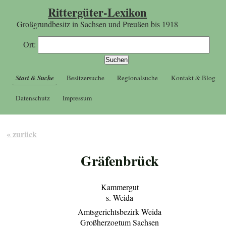
Rittergüter-Lexikon
Großgrundbesitz in Sachsen und Preußen bis 1918
Ort:
Start & Suche
Besitzersuche
Regionalsuche
Kontakt & Blog
Datenschutz
Impressum
« zurück
Gräfenbrück
Kammergut
s. Weida
Amtsgerichtsbezirk Weida
Großherzogtum Sachsen