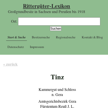
Rittergüter-Lexikon
Großgrundbesitz in Sachsen und Preußen bis 1918
Ort:
Start & Suche
Besitzersuche
Regionalsuche
Kontakt & Blog
Datenschutz
Impressum
« zurück
Tinz
Kammergut und Schloss
n. Gera
Amtsgerichtsbezirk Gera
Fürstentum Reuß J. L.