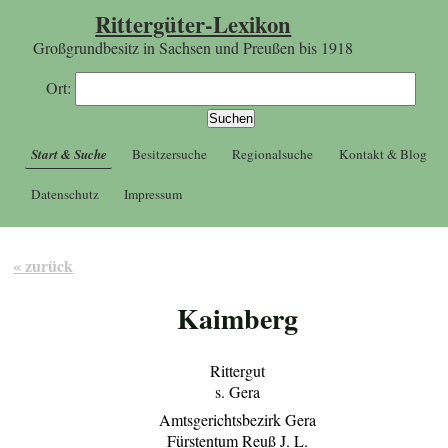
Rittergüter-Lexikon
Großgrundbesitz in Sachsen und Preußen bis 1918
Ort:
Start & Suche
Besitzersuche
Regionalsuche
Kontakt & Blog
Datenschutz
Impressum
« zurück
Kaimberg
Rittergut
s. Gera
Amtsgerichtsbezirk Gera
Fürstentum Reuß J. L.