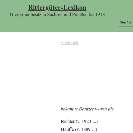
Rittergüter-Lexikon
Großgrundbesitz in Sachsen und Preußen bis 1918
Start &
« zurück
bekannte Besitzer waren die
Richter (v. 1923-...)
Hauffe (v. 1889-...)