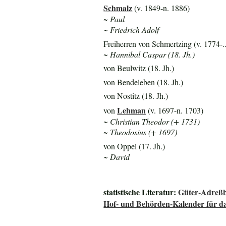
Schmalz
(v. 1849-n. 1886)
~ Paul
~ Friedrich Adolf
Freiherren von Schmertzing (v. 1774-..
~ Hannibal Caspar (18. Jh.)
von Beulwitz (18. Jh.)
von Bendeleben (18. Jh.)
von Nostitz (18. Jh.)
Lehman
von
(v. 1697-n. 1703)
~ Christian Theodor (+ 1731)
~ Theodosius (+ 1697)
von Oppel (17. Jh.)
~ David
statistische Literatur:
Güter-Adreßb
Hof- und Behörden-Kalender für da