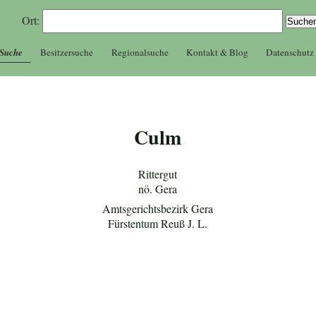
Ort:
 Suche
Besitzersuche
Regionalsuche
Kontakt & Blog
Datenschutz
Culm
Rittergut
nö. Gera
Amtsgerichtsbezirk Gera
Fürstentum Reuß J. L.